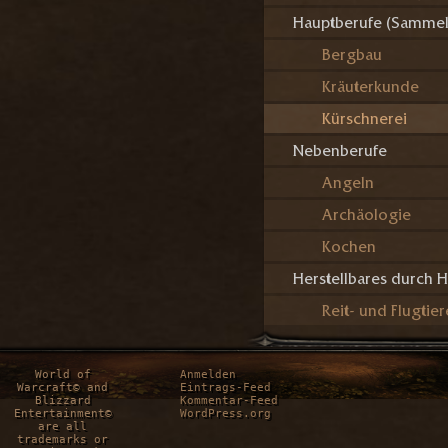
Hauptberufe (Sammel
Bergbau
Kräuterkunde
Kürschnerei
Nebenberufe
Angeln
Archäologie
Kochen
Herstellbares durch 
Reit- und Flugtier
World of
Anmelden
Warcraft© and
Eintrags-Feed
Blizzard
Kommentar-Feed
Entertainment©
WordPress.org
are all
trademarks or