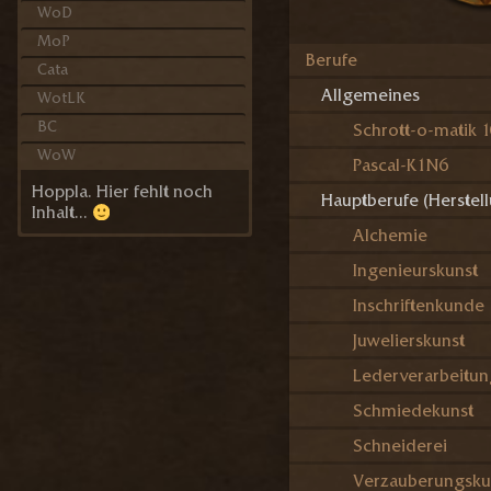
WoD
MoP
Berufe
Cata
Allgemeines
WotLK
BC
Schrott-o-matik 
WoW
Pascal-K1N6
Hoppla. Hier fehlt noch
Hauptberufe (Herstel
Inhalt…
Alchemie
Ingenieurskunst
Inschriftenkunde
Juwelierskunst
Lederverarbeitu
Schmiedekunst
Schneiderei
Verzauberungsku