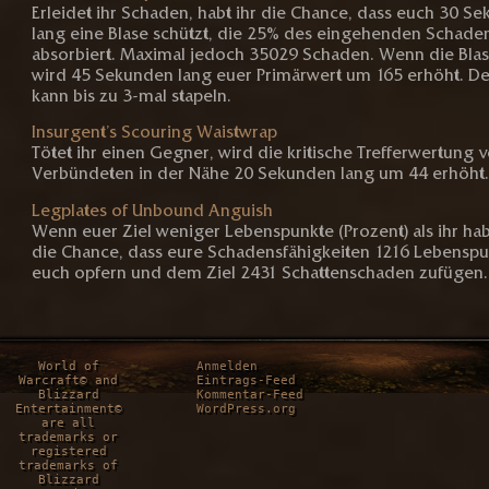
Erleidet ihr Schaden, habt ihr die Chance, dass euch 30 S
lang eine Blase schützt, die 25% des eingehenden Schade
absorbiert. Maximal jedoch 35029 Schaden. Wenn die Blase
wird 45 Sekunden lang euer Primärwert um 165 erhöht. Der
kann bis zu 3-mal stapeln.
Insurgent’s Scouring Waistwrap
Tötet ihr einen Gegner, wird die kritische Trefferwertung 
Verbündeten in der Nähe 20 Sekunden lang um 44 erhöht
Legplates of Unbound Anguish
Wenn euer Ziel weniger Lebenspunkte (Prozent) als ihr habt
die Chance, dass eure Schadensfähigkeiten 1216 Lebensp
euch opfern und dem Ziel 2431 Schattenschaden zufügen.
World of
Anmelden
Warcraft© and
Eintrags-Feed
Blizzard
Kommentar-Feed
Entertainment©
WordPress.org
are all
trademarks or
registered
trademarks of
Blizzard