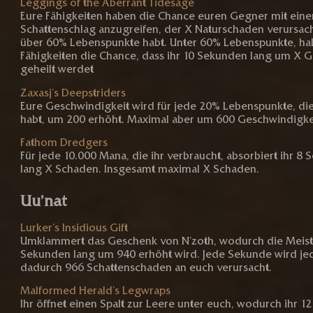
Leggings of the Aberrant Tidesage
Eure Fähigkeiten haben die Chance euren Gegner mit ein
Schattenschlag anzugreifen, der X Naturschaden verursach
über 60% Lebenspunkte habt. Unter 60% Lebenspunkte, ha
Fähigkeiten die Chance, dass ihr 10 Sekunden lang um X 
geheilt werdet
Zaxasj’s Deepstriders
Eure Geschwindigkeit wird für jede 20% Lebenspunkte, die 
habt, um 200 erhöht. Maximal aber um 600 Geschwindigke
Fathom Dredgers
Für jede 10.000 Mana, die ihr verbraucht, absorbiert ihr 8
lang X Schaden. Insgesamt maximal X Schaden.
Uu’nat
Lurker’s Insidious Gift
Umklammert das Geschenk von N’zoth, wodurch die Meist
Sekunden lang um 940 erhöht wird. Jede Sekunde wird j
dadurch 966 Schattenschaden an euch verursacht.
Malformed Herald’s Legwraps
Ihr öffnet einen Spalt zur Leere unter euch, wodurch ihr 