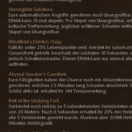
Stormglide Sabatons
Eure automatischen Angriffe gewähren euch Unangreifbar.
Effekt kann 15-mal stapeln. Pro Stapel von Unangreifbar, erh
kritische Trefferwertung. Jeglicher erlittener Schaden entfe
Stapel von Unangreifbar.
Mindthief’s Eldritch Clasp
Fallt ihr unter 25% Lebenspunkte seid, werdet ihr sofort u
Gesundheit geheilt. Innerhalb der nächsten 10 Sekunden, e
jedoch Schattenschaden. Dieser Effekt kann nur einmal all
auftreten.
Abyssal Speaker’s Gauntlets
Eure Fähigkeiten haben die Chance euch ein Absorptionssc
gewähren, welches 1,5 Minuten lang Schaden absorbiert. 
Schild aktiv ist, erhaltet ihr 144 Tempowertung.
Belt of the Undying Pact
Verbindet euch mit bis zu 5 nahestehenden Verbündeten i
von 20 Metern. Nach 6 Sekunden erhaltet ihr 20% der Heil
alle 5 Verbündete gewirkt wurde. Maximal aber 21988 Heil
Minuten Abklingzeit)