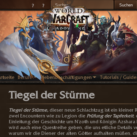
Zum
Suchen
?
?
Inhalt
nach:
springen
Krieger des Lichts
rtseite
Berufe
Nebenbeschäftigungen
Tutorials / Guide
Tiegel der Stürme
Tiegel der Stürme,
dieser neue Schlachtzug ist ein kleiner 
zwei Encountern wie zu Legion die
Prüfung der Tapferkeit
,
Einleitung der Geschichte um N’zoth und Königin Azshara 
wird auch eine Questreihe geben, die uns etliche Details ve
warum wir die Diener der alten Götter aufhalten müßen, d