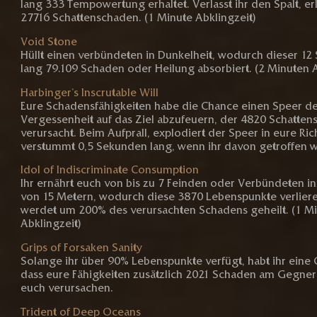
lang 333 Tempowertung erhaltet. Verlasst ihr den Spalt, erl
27716 Schattenschaden. (1 Minute Abklingzeit)
Void Stone
Hüllt einen verbündeten in Dunkelheit, wodurch dieser 1
lang 79.109 Schaden oder Heilung absorbiert. (2 Minuten A
Harbinger’s Inscrutable Will
Eure Schadensfähigkeiten habe die Chance einen Speer d
Vergessenheit auf das Ziel abzufeuern, der 4820 Schatte
verursacht. Beim Aufprall, explodiert der Speer in eure Ric
verstummt 0,5 Sekunden lang, wenn ihr davon getroffen w
Idol of Indiscriminate Consumption
Ihr ernährt euch von bis zu 7 Feinden oder Verbündeten i
von 15 Metern, wodurch diese 3870 Lebenspunkte verliere
werdet um 200% des verursachten Schadens geheilt. (1 M
Abklingzeit)
Grips of Forsaken Sanity
Solange ihr über 90% Lebenspunkte verfügt, habt ihr eine
dass eure Fähigkeiten zusätzlich 2021 Schaden am Gegner
euch verursachen.
Trident of Deep Oceans